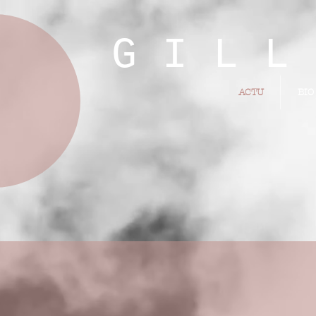
 I L L I 
ACTU
BIO