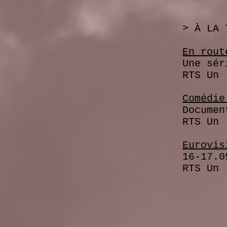
>
À LA 
En rout
Une séri
RTS Un
Comédie
Documenta
RT
Eurovis
16-17.05
RTS Un