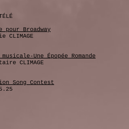
TÉLÉ
e pour Broadway
e CLIMAGE
 musicale-Une Épopée Romande
ire CLIMAGE
S Un
ion Song Contest
.25