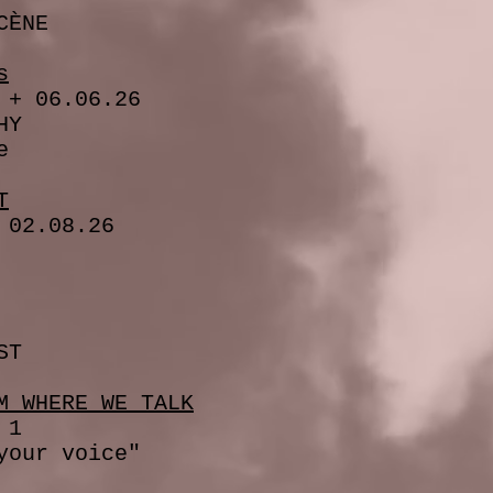
ÈNE
s
 06.06.26
HY
e
T
2.08.26
ST
M WHERE WE TALK
 1
ur voice"