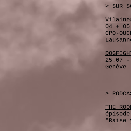
> SUR SC
Vilaine
04 + 05 +
CPO-OUC
Lausann
DOGFIGH
25.07 - 0
Genève
> PODCA
THE ROO
épisode
"Raise yo