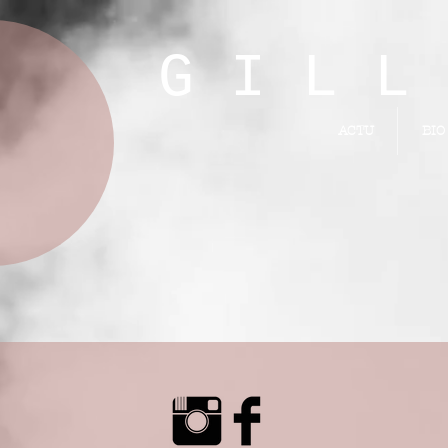
 I L L I 
ACTU
BIO