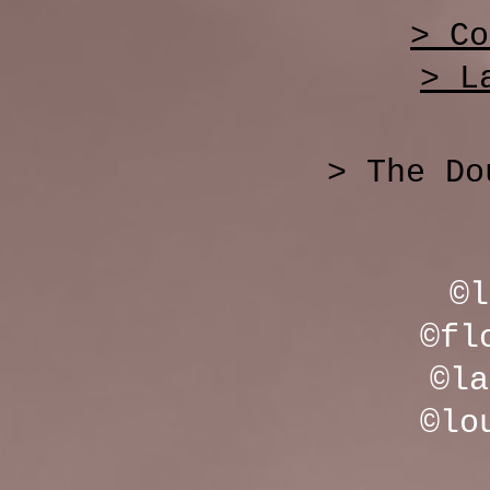
> Co
> L
> The Do
©l
©fl
©la
©lo