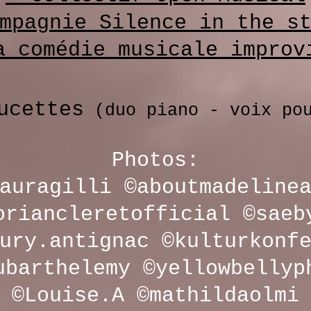
mpagnie Silence in the s
a comédie musicale improv
ucettes
(duo piano - voix pou
​Photos:
auragilli ©aboutmadeline
oriancleretofficial ©saeb
ury.antignac ©kulturkonf
ubarthelemy ©yellowbellyp
©Louise.A ©mathildaolmi