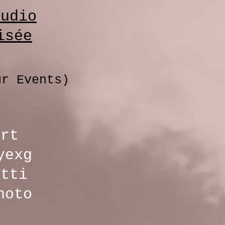
tudio
isée
r Events)
art
yexg
etti
hoto